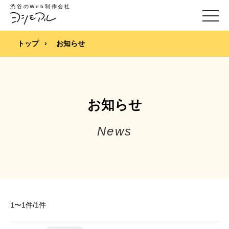
渋谷のWeb制作会社
toggle
naviga
トップ
›
お知らせ
お知らせ
1〜1件/1件